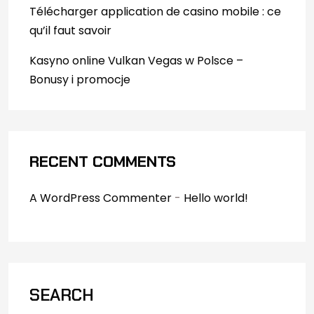
Télécharger application de casino mobile : ce
qu’il faut savoir
Kasyno online Vulkan Vegas w Polsce –
Bonusy i promocje
RECENT COMMENTS
A WordPress Commenter
-
Hello world!
SEARCH