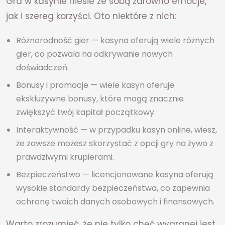
Gra w kasynie niesie ze sobą zarówno emocje,
jak i szereg korzyści. Oto niektóre z nich:
Różnorodność gier — kasyna oferują wiele różnych
gier, co pozwala na odkrywanie nowych
doświadczeń.
Bonusy i promocje — wiele kasyn oferuje
ekskluzywne bonusy, które mogą znacznie
zwiększyć twój kapitał początkowy.
Interaktywność — w przypadku kasyn online, wiesz,
że zawsze możesz skorzystać z opcji gry na żywo z
prawdziwymi krupierami.
Bezpieczeństwo — licencjonowane kasyna oferują
wysokie standardy bezpieczeństwa, co zapewnia
ochronę twoich danych osobowych i finansowych.
Warto zrozumieć, że nie tylko chęć wygranej jest