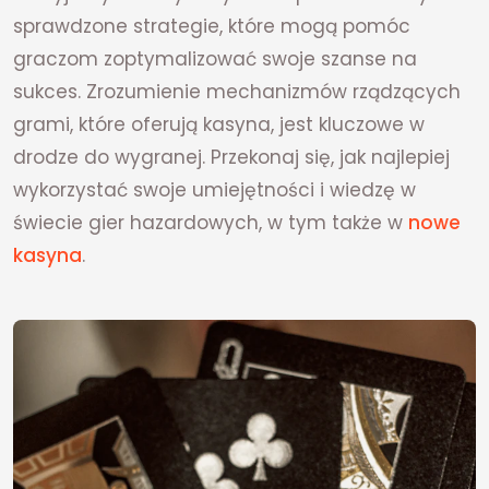
sprawdzone strategie, które mogą pomóc
graczom zoptymalizować swoje szanse na
sukces. Zrozumienie mechanizmów rządzących
grami, które oferują kasyna, jest kluczowe w
drodze do wygranej. Przekonaj się, jak najlepiej
wykorzystać swoje umiejętności i wiedzę w
świecie gier hazardowych, w tym także w
nowe
kasyna
.