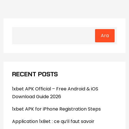
Ara
RECENT POSTS
1xbet APK Official – Free Android & iOS
Download Guide 2026
1xbet APK for iPhone Registration Steps
Application 1xBet : ce qu’il faut savoir