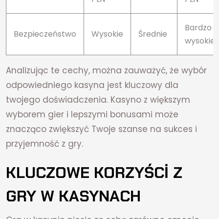
Bardzo
Bezpieczeństwo
Wysokie
Średnie
wysokie
Analizując te cechy, można zauważyć, że wybór
odpowiedniego kasyna jest kluczowy dla
twojego doświadczenia. Kasyno z większym
wyborem gier i lepszymi bonusami może
znacząco zwiększyć Twoje szanse na sukces i
przyjemność z gry.
KLUCZOWE KORZYŚCI Z
GRY W KASYNACH