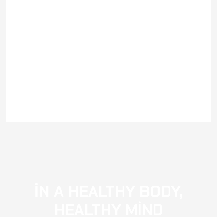
Our help desk is a vailable for you
every day, 07:00AM - 10:00PM
+91 081 256 023
IN A HEALTHY BODY,
HEALTHY MIND