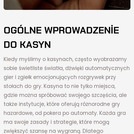
OGÓLNE WPROWADZENIE
DO KASYN
Kiedy myślimy o kasynach, często wyobrażamy
sobie świetliste światła, dźwięki automatycznych
gier i zgiełk emocjonujących rozgrywek przy
stołach do gry. Kasyna to nie tylko miejsca,
gdzie można spróbować swojego szczęścia, ale
także instytucje, które oferują różnorodne gry
hazardowe, od pokera po automaty. Każda gra
ma swoje zasady i strategie, które mogą
zwiększyć szansę na wygraną. Dlatego