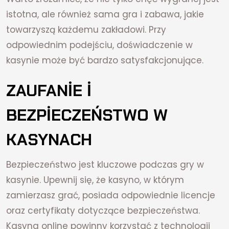
istotna, ale również sama gra i zabawa, jakie
towarzyszą każdemu zakładowi. Przy
odpowiednim podejściu, doświadczenie w
kasynie może być bardzo satysfakcjonujące.
ZAUFANIE I
BEZPIECZEŃSTWO W
KASYNACH
Bezpieczeństwo jest kluczowe podczas gry w
kasynie. Upewnij się, że kasyno, w którym
zamierzasz grać, posiada odpowiednie licencje
oraz certyfikaty dotyczące bezpieczeństwa.
Kasyna online powinny korzystać z technologii