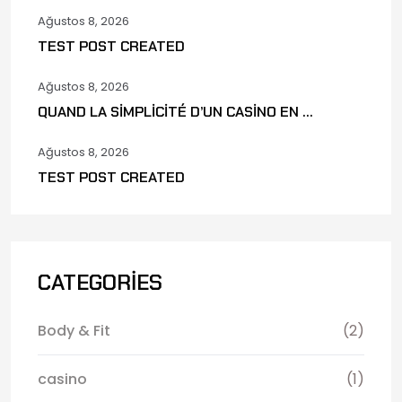
Ağustos 8, 2026
TEST POST CREATED
Ağustos 8, 2026
QUAND LA SIMPLICITÉ D’UN CASINO EN ...
Ağustos 8, 2026
TEST POST CREATED
CATEGORIES
Body & Fit
(2)
casino
(1)