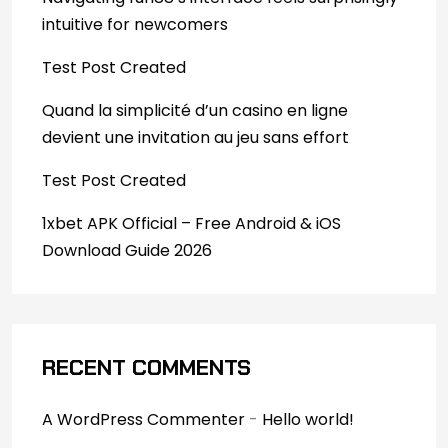
intuitive for newcomers
Test Post Created
Quand la simplicité d’un casino en ligne
devient une invitation au jeu sans effort
Test Post Created
1xbet APK Official – Free Android & iOS
Download Guide 2026
RECENT COMMENTS
A WordPress Commenter
-
Hello world!