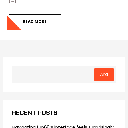
[...]
READ MORE
Ara
RECENT POSTS
Navigating fun88’s interface feels surprisingly