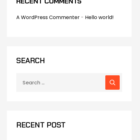
RECENT COMMENTS
A WordPress Commenter
-
Hello world!
SEARCH
RECENT POST