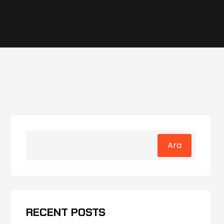
Ara
RECENT POSTS