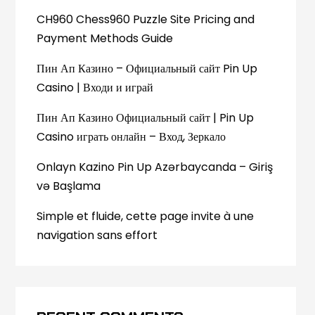
CH960 Chess960 Puzzle Site Pricing and
Payment Methods Guide
Пин Ап Казино – Официальный сайт Pin Up
Casino | Входи и играй
Пин Ап Казино Официальный сайт | Pin Up
Casino играть онлайн – Вход, Зеркало
Onlayn Kazino Pin Up Azərbaycanda – Giriş
və Başlama
Simple et fluide, cette page invite à une
navigation sans effort