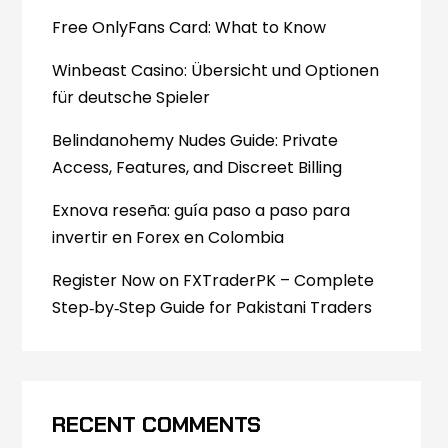
Free OnlyFans Card: What to Know
Winbeast Casino: Übersicht und Optionen
für deutsche Spieler
Belindanohemy Nudes Guide: Private
Access, Features, and Discreet Billing
Exnova reseña: guía paso a paso para
invertir en Forex en Colombia
Register Now on FXTraderPK – Complete
Step‑by‑Step Guide for Pakistani Traders
RECENT COMMENTS