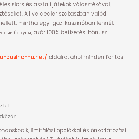
es slots és asztali játékok választékával,
ztéseket. A live dealer szakaszban valódi
mellett, mintha egy igazi kaszinóban lennél.
енные бонусы, akár 100% befizetési bónusz
a-casino-hu.net/
oldalra, ahol minden fontos
tül.
zközön.
ndoskodik, limitálási opciókkal és önkorlátozási