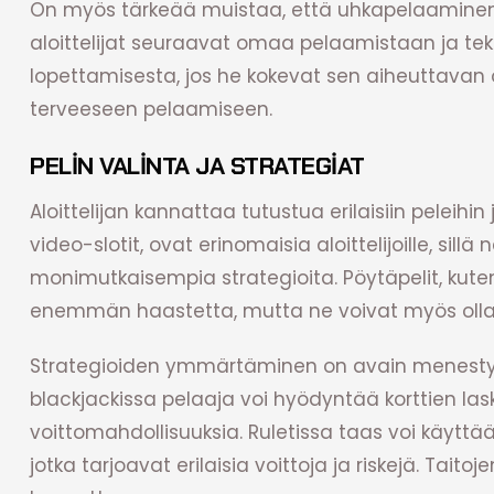
On myös tärkeää muistaa, että uhkapelaaminen vo
aloittelijat seuraavat omaa pelaamistaan ja te
lopettamisesta, jos he kokevat sen aiheuttavan o
terveeseen pelaamiseen.
PELIN VALINTA JA STRATEGIAT
Aloittelijan kannattaa tutustua erilaisiin peleihin j
video-slotit, ovat erinomaisia aloittelijoille, sillä
monimutkaisempia strategioita. Pöytäpelit, kuten
enemmän haastetta, mutta ne voivat myös olla erit
Strategioiden ymmärtäminen on avain menestyk
blackjackissa pelaaja voi hyödyntää korttien las
voittomahdollisuuksia. Ruletissa taas voi käyttää 
jotka tarjoavat erilaisia voittoja ja riskejä. Tait