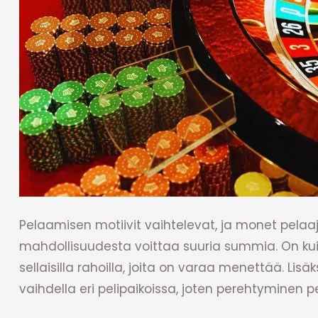
Pelaamisen motiivit vaihtelevat, ja monet pelaaj
mahdollisuudesta voittaa suuria summia. On kui
sellaisilla rahoilla, joita on varaa menettää. Li
vaihdella eri pelipaikoissa, joten perehtyminen p