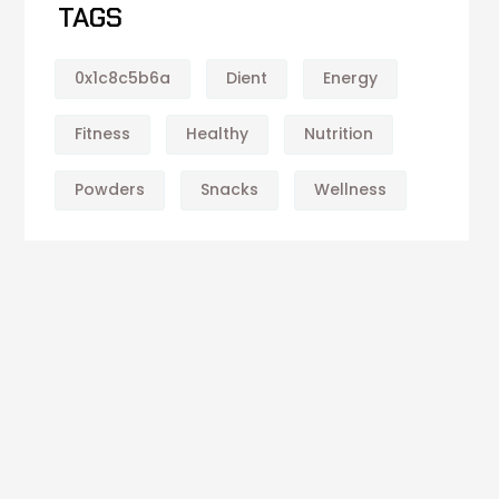
TAGS
0x1c8c5b6a
Dient
Energy
Fitness
Healthy
Nutrition
Powders
Snacks
Wellness